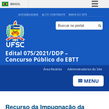
BRASIL
Simplifique!
ACESSIBILIDADE
ALTO CONTRASTE
MAPA DO SITE
Comunica BR
Participe
Acesso à informação
Legislação
Edital 075/2021/DDP –
Canais
Concurso Público do EBTT
Área Restrita
Administradores do Site
MENU
Recurso da Impugnação da